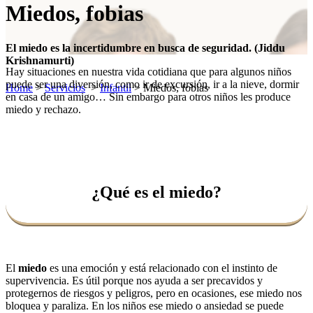
Miedos, fobias
El miedo es la incertidumbre en busca de seguridad. (Jiddu
Krishnamurti)
Hay situaciones en nuestra vida cotidiana que para algunos niños
puede ser una diversión, como ir de excursión, ir a la nieve, dormir
Home
>
Servicios
>
Infantil
>
Miedos, fobias
en casa de un amigo… Sin embargo para otros niños les produce
miedo y rechazo.
¿Qué es el miedo?
El
miedo
es una emoción y está relacionado con el instinto de
supervivencia. Es útil porque nos ayuda a ser precavidos y
protegernos de riesgos y peligros, pero en ocasiones, ese miedo nos
bloquea y paraliza. En los niños ese miedo o ansiedad se puede