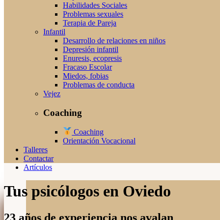
Habilidades Sociales
Problemas sexuales
Terapia de Pareja
Infantil
Desarrollo de relaciones en niños
Depresión infantil
Enuresis, ecopresis
Fracaso Escolar
Miedos, fobias
Problemas de conducta
Vejez
Coaching
Coaching
Orientación Vocacional
Talleres
Contactar
Artículos
Tus psicólogos en Oviedo
23 años de experiencia nos avalan